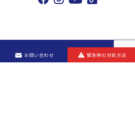
お問い合わせ
緊急時の対処方法
ご家庭のお客様
ハウジング
ガスのご利用
安心サポート
ガス料金について
安全・安心サポート
新築住宅さんその家
法人のお客さま
さんそリフォーム
使用開始・中止について
FAQ
古民家改修
各種お手続き
災害対策