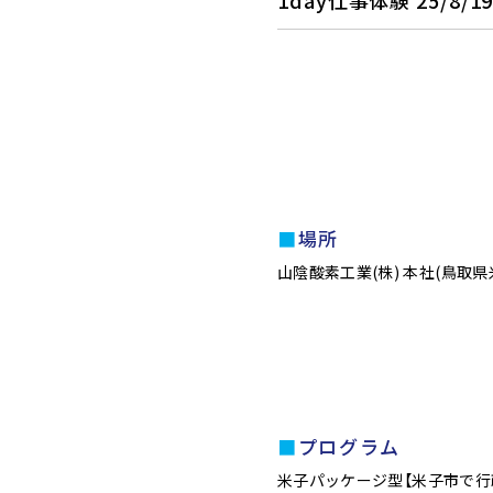
1day仕事体験 25/8/19(
場所
山陰酸素工業(株) 本社(鳥取県米
プログラム
米子パッケージ型【米子市で行