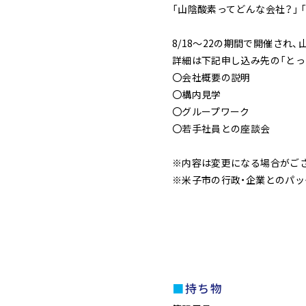
「山陰酸素ってどんな会社？」 
8/18～22の期間で開催され、
詳細は下記申し込み先の「とっ
〇会社概要の説明
〇構内見学
〇グループワーク
〇若手社員との座談会
※内容は変更になる場合がご
※米子市の行政・企業とのパッ
持ち物