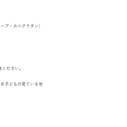
スープ・カニグラタン）
意ください。
 ♯子どもの見ている世