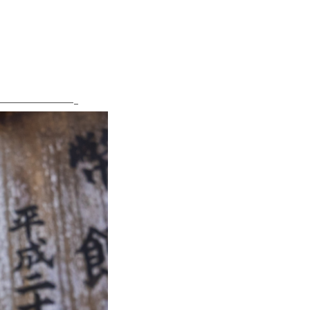
———————–