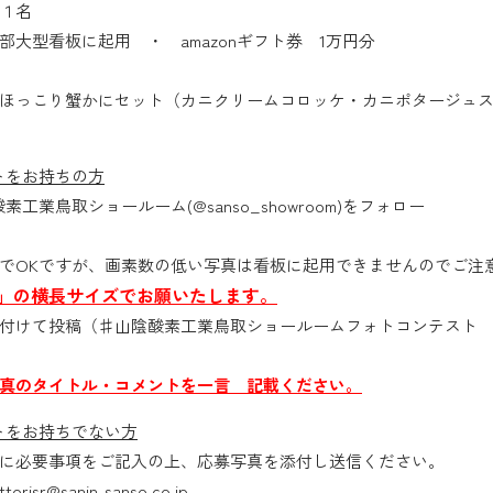
１名
大型看板に起用 ・ amazonギフト券 1万円分
ほっこり蟹かにセット（カニクリームコロッケ・カニポタージュ
ウントをお持ちの方
陰酸素工業鳥取ショールーム(@sanso_showroom)をフォロー
でOKですが、画素数の低い写真は看板に起用できませんのでご注
3」の横長サイズでお願いたします。
付けて投稿（♯山陰酸素工業鳥取ショールームフォトコンテスト
真のタイトル・コメントを一言 記載ください。
ウントをお持ちでない方
に必要事項をご記入の上、応募写真を添付し送信ください。
sr@sanin-sanso.co.jp