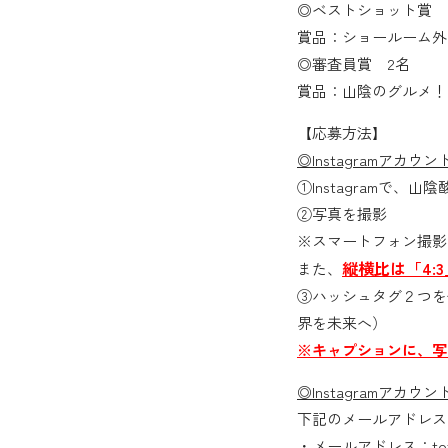
◎ベストショット賞 
賞品：ショールーム外部
◎審査員賞 2名
賞品：山陰のグルメ！
【応募方法】
◎Instagramアカ
①Instagramで、山
②写真を撮影
※スマートフォン撮影
縦横比は「4:
また、
③ハッシュタグ２つを
界を未来へ）
※キャプションに、写
◎Instagramアカ
下記のメールアドレス
・メールアドレス：tottori