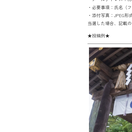
・必要事項：氏名（フ
・添付写真：
JPEG形
当選した場合、記載の
★投稿例★
——————————