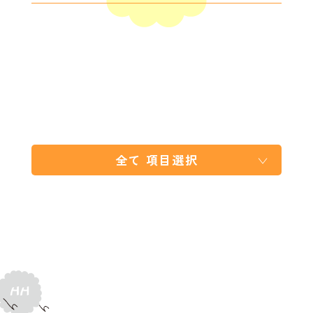
全て
項目選択
全 て
おしらせ
イベント情報
ニュース
レポート