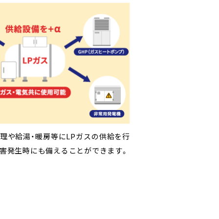
山陰各地の自治体・病院などに、災害時に
停電時でも事業所機能を果たすため、山
所には災害時用の医療用酸素ボンベを
理や給湯・暖房等にLPガスの供給を行
ためにポータブルLPガス発電機の寄贈
Pガス発電機を完備。非常時のライフラ
、緊急時でも院内の酸素ボンベが不足
災害発生時にも備えることができます。
います。
かに提供できる体制を整えています。