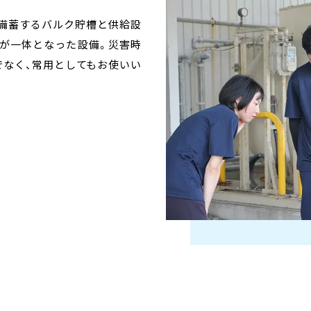
保
る。
を備蓄するバルク貯槽と供給設
スの供給が途絶した場合でも、
G発電機。停電時でもガスロー
は、人的準備を行うとともに物
家庭・自治体での対策の重要度
）が一体となった設備。災害時
時避難所となり得る施設等はラ
素など供給を途絶えさせませ
となります。当社は、災害時を
高いポータブルLPガス発電機
でなく、常用としてもお使いい
要となります。
ける医療ガスの安定供給･保安
電時に必要な電力を確保するこ
備への電源供給ができるLPガ
ます。
るLPガス容器がそのまま利用
間と長時間の発電が可能です。