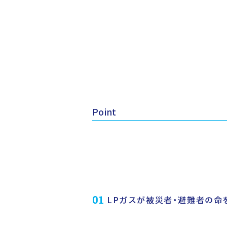
Point
Point
Point
Point
Point
01
01
01
01
安心の利用サポート
現場ごとに最適な使用方法を
非常時に備えた訓練の実施
パートナーシップによる
災害
01
LPガスが被災者・避難者の
命