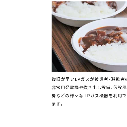
利用方法のレクチャー、注意点など
ガス空調設備と合わせて導入すると
いざという時、スムーズに活用できる
｢災害時における医療ガス等の供給に
復旧が早いLPガスが被災者・避難者
ートいたします。
電時でも空調が使用可能です。当社
お客様先での訓練を実施しています
拠点病院10病院と締結、災害時の協
非常用発電機や炊き出し設備、仮設風
減らし、補助金を受けられるよう、申
います。
房などの様々な LPガス機器を利用
完了後まで一貫してサポートしており
ます。