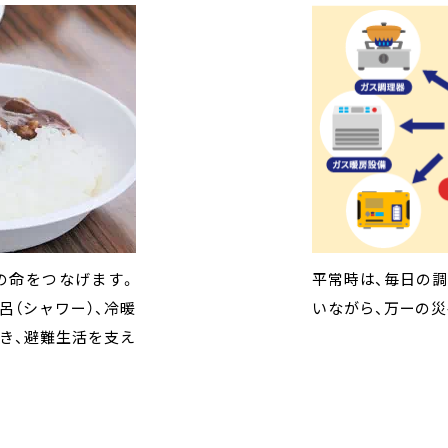
導入後も丁寧にサポ
2020年度から、
、平時はもちろん停
よう、各事業所及び
関する協定｣を災害
当社においては、
山陰地区の各事業
の命をつなげます。
平常時は、毎日の調
お役立ていただく
ではお客様の負担を
力体制強化を図って
陰各地の拠点にL
常時備蓄しており
呂（シャワー）、冷暖
いながら、万ーの
を行っています。
請準備段階から事業
イン確保に努めて
しないよう、速や
でき、避難生活を支え
ます。