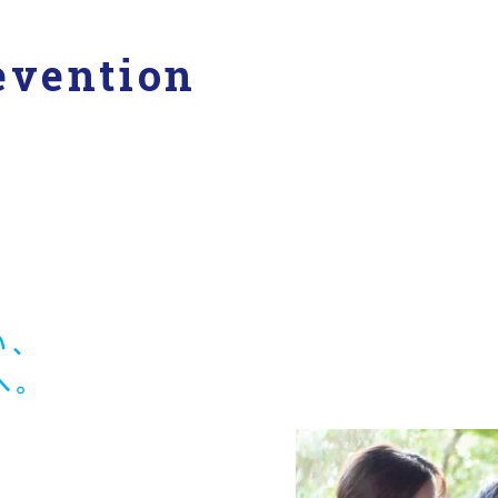
evention
い、
へ。