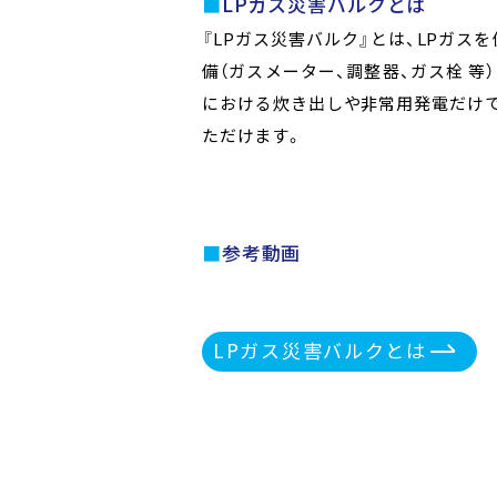
LPガス災害バルクとは
災害時のライフライン確保
災害時の電力供給を支える
医療ガスの安定供給・保安の確
ポータブル発電機で災害に備え
『LPガス災害バルク』とは、LPガス
災害時において、系統電力や都市ガ
トラックに載せて、移動ができるLP
災害時に医療を提供し続けるために
災害が頻発する昨今、それぞれのご
備（ガスメーター、調整器、ガス栓 等
病院や福祉施設、公的避難所及び一
リーの充填ができ、病院の医療用酸
資や動力などインフラの充実も重要
が上がっています。小型で可搬性の
における炊き出しや非常用発電だけ
イフラインの機能を維持することが必
ん。
想定した体制を常時備え、地域にお
は、電気が気軽につくれ、不測の停
ただけます。
災害時の電力確保による空調・照明設
の確保で貢献していきます。
とができます。
ス非常用発電機の普及が求められてい
参考動画
優れたエネルギー効率
LPG発電機は日常的に使用されてい
でき、また50kg容器1本で約100時
LPガス災害バルクとは