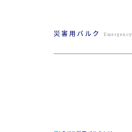
災害用バルク
定置式発電機
移動式発電機
医療関係災害対策
ポータブル発電機
Emergency
Stationary
Movable G
Medi
Port