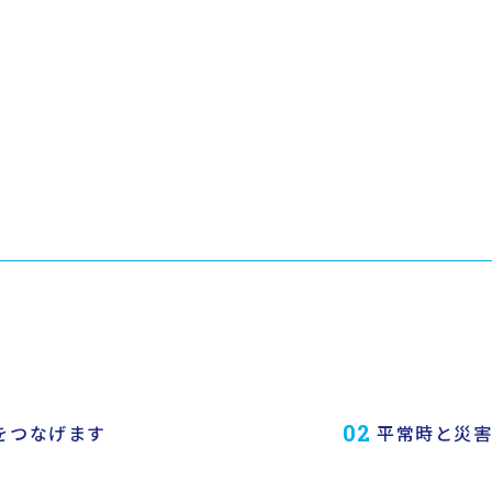
02
02
02
地域防災強
対策
提案しています
停電時でも
医療用酸素
02
をつなげます
平常時と災