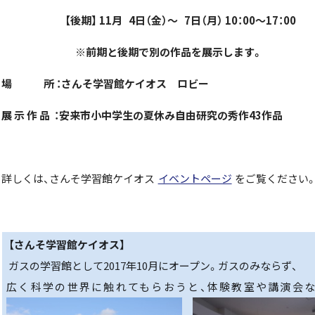
【後期】
11
月
4
日（金）～
7
日（月）
10
：
00
～
17
：
00
※
前期と後期で別の作品を展示します。
場 所
：さんそ学習館ケイオス ロビー
展 示 作 品
：安来市小中学生の夏休み自由研究の秀作
43
作品
詳しくは、さんそ学習館ケイオス
イベントページ
をご覧ください
【さんそ学習館ケイオス】
ガスの学習館として
2017
年
10
月にオープン。ガスのみならず、
広く科学の世界に触れてもらおうと、体験教室や講演会