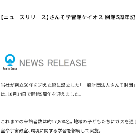
【ニュースリリース】さんそ学習館ケイオス 開館5周年
当社
が創立
50
年を迎えた際に設立した「一般財団法人さんそ財団」
は、
10
月
14
日で開館
5
周年を迎えました。
これまでの来館者数は約
17,800
名。地域の子どもたちにガスを通
室や宇宙教室、環境に関する学習を継続して実施。