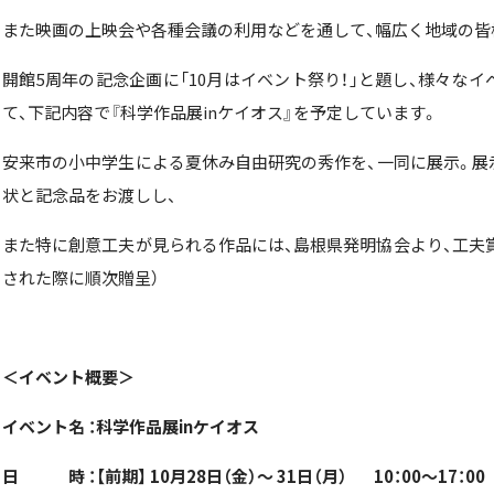
また映画の上映会や各種会議の利用などを通して、幅広く地域の皆
開館
5
周年の記念企画に「
10
月はイベント祭り！」と題し、様々なイ
て、下記内容で『科学作品展
in
ケイオス』を予定しています。
安来市の小中学生による夏休み自由研究の秀作を、一同に展示。展
状と記念品をお渡しし、
また特に創意工夫が見られる作品には、島根県発明協会より、工夫賞
された際に順次贈呈）
＜イベント概要＞
イベント名 ：科学作品展
in
ケイオス
日 時
：【前期】
10
月
28
日（金）～
31
日（月）
10
：
00
～
17
：