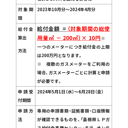
対象期
2023年10月分～2024年4月分
間
給付金額 =
（対象期間の総使
給付金
用量㎥ － 200㎥）× 10円
算出
※
一つのメーターにつき給付金の上限
方法
は200万円となります。
※ 複数のガスメーターをご利用の
場合、ガスメーターごとに計算と申請
が必要です。
申請受
2024年5月1日（水）～6月28日（金）
付期間
申請方
専用の申請書類・証拠書類・口座情報
法
が確認できるものを、「島根県ＬＰガ
ス給付金事務センター」まで、オンラ