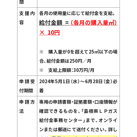
間
支援内
各月の使用量に応じて給付金を支給。
給付金額 =
（各月の購入量㎥）
容
×
10円
※ 購入量が0を超えて25㎥以下の場
合、給付金額は250円／月
※ 支給上限額：30万円/月
申請受
2024年5月1日（水）～6月28日（金）必
付期間
着
申請方
専用の申請書類・証拠書類・口座情報が
法
確認できるものを、「島根県ＬＰガス
給付金事務センター」まで、オンライ
ンまたは郵送にて送付ください。詳し