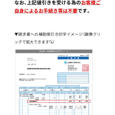
なお、上記値引きを受ける為の
お客様ご
自身による
お手続き等は不要
です。
▼請求書への補助値引き印字イメージ（画像クリ
ックで拡大できます🔍）