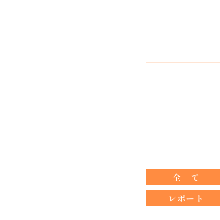
全 て
レポート